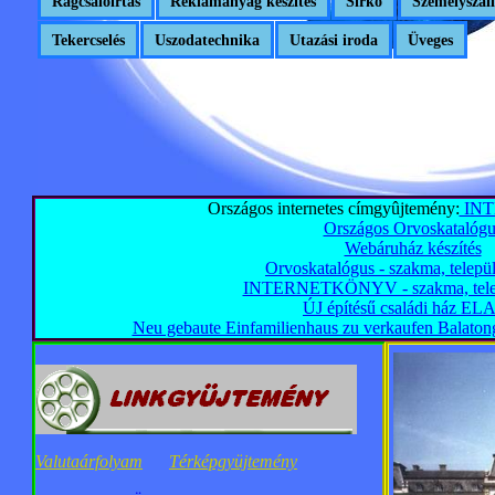
Rágcsálóirtás
Reklámanyag készítés
Sírkő
Személyszáll
Tekercselés
Uszodatechnika
Utazási iroda
Üveges
Országos internetes címgyûjtemény:
IN
Országos Orvoskatalógu
Webáruház készítés
Orvoskatalógus - szakma, települ
INTERNETKÖNYV - szakma, telepü
ÚJ építésű családi ház E
Neu gebaute Einfamilienhaus zu verkaufen Balaton
Valutaárfolyam
Térképgyüjtemény