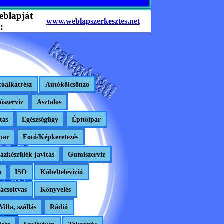
eblapját
www.weblapszerkesztes.net
:
óalkatrész
Autókölcsönző
ószerviz
Asztalos
tás
Egészségügy
Építőipar
par
Fotó/Képkeretezés
ázkészülék javítás
Gumiszerviz
n
ISO
Kábeltelevízió
ácsoltvas
Könyvelés
Villa, szállás
Rádió