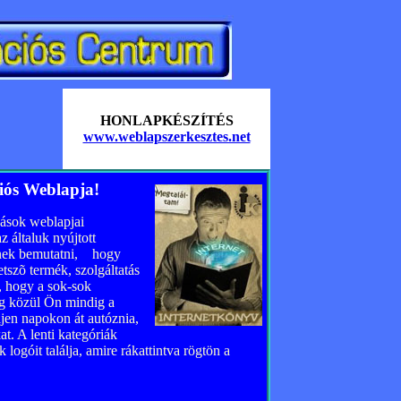
HONLAPKÉSZÍTÉS
www.weblapszerkesztes.net
ós Weblapja!
ások weblapjai
 általuk nyújtott
Önnek bemutatni, hogy
tszõ termék, szolgáltatás
, hogy a sok-sok
cég közül Ön mindig a
ljen napokon át autóznia,
t. A lenti kategóriák
ogóit találja, amire rákattintva rögtön a