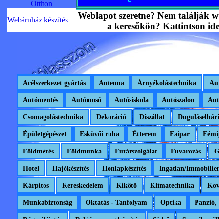
Otthon
Weblapot szeretne? Nem találják w
Webáruház készítés
a keresőkön? Kattintson ide
Acélszerkezet gyártás
Antenna
Árnyékolástechnika
Aut
Autómentés
Autómosó
Autósiskola
Autószalon
Aut
Csomagolástechnika
Dekoráció
Díszállat
Duguláselhárí
Épületgépészet
Esküvői ruha
Étterem
Faipar
Fémi
Földmérés
Földmunka
Futárszolgálat
Fuvarozás
G
Hotel
Hajókészítés
Honlapkészítés
Ingatlan/Immobilie
Kárpitos
Kereskedelem
Kikötő
Klímatechnika
Kov
Munkabiztonság
Oktatás - Tanfolyam
Optika
Panzió, 