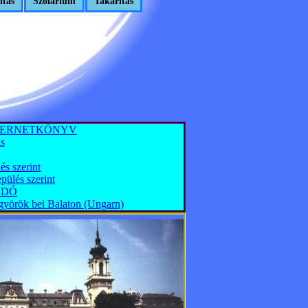
ítás
Szolárium
Takarítás
TERNETKÖNYV
s
és szerint
lés szerint
LADÓ
györök bei Balaton (Ungarn)