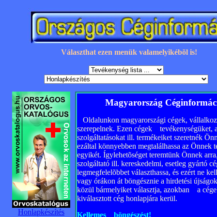
Választhat ezen menük valamelyikébõl is!
Magyarország Céginformáci
Oldalunkon magyarországi cégek, vállalkoz
szerepelnek. Ezen cégek tevékenységüket, az
szolgáltatásokat ill. termékeiket szeretnék 
ezáltal könnyebben megtalálhassa az Önnek te
egyikét. Ígylehetõséget teremtünk Önnek arra
szolgáltató ill. kereskedelmi, esetleg gyártó 
legmegfelelõbbet választhassa, és ezért ne kel
vagy órákon át böngésznie a hirdetési újságoka
közül bármelyiket választja, azokban a cégek l
kiválasztott cég honlapjára kerül.
Honlapkészítés
Kellemes böngészést!